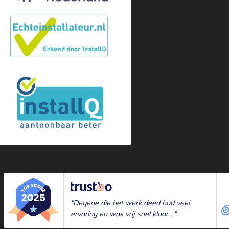
"Degene die het werk deed had veel
ervaring en was vrij snel klaar . "